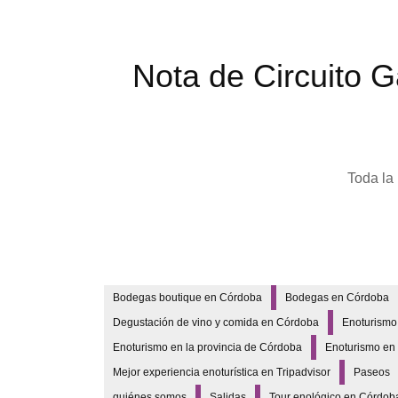
Nota de Circuito 
Toda la
Bodegas boutique en Córdoba
Bodegas en Córdoba
Degustación de vino y comida en Córdoba
Enoturismo
Enoturismo en la provincia de Córdoba
Enoturismo en 
Mejor experiencia enoturística en Tripadvisor
Paseos
quiénes somos
Salidas
Tour enológico en Córdob