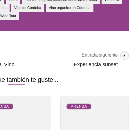
doba
Vino de Córdoba
Vino orgánico en Córdoba
Wine Tour
Entrada siguiente
el Vino
Experiencia sunset
e también te guste...
ENSA
PRENSA