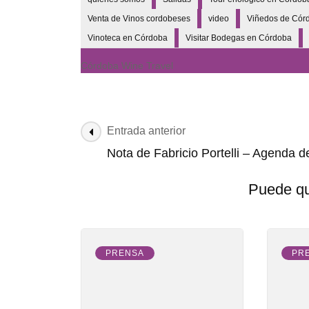
Venta de Vinos cordobeses
video
Viñedos de Cór
Vinoteca en Córdoba
Visitar Bodegas en Córdoba
Córdoba Wine Travel
Entrada anterior
Nota de Fabricio Portelli – Agenda d
Puede qu
PRENSA
PR