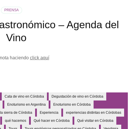
PRENSA
Gastronómico – Agenda del
Vino
 nota haciendo
click aquí
Cata de vino en Córdoba
Degustación de vino en Córdoba
Enoturismo en Argentina
Enoturismo en Córdoba
la sierra de Córdoba
Experiencia
experiencias distintas en Córdobas
qué hacemos
Qué hacer en Córdoba
Qué visitar en Córdoba
a
Tours
Tours enológicos personalizados en Córdoba
Vendimia