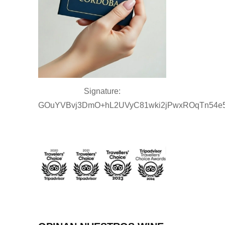
Signature:
GOuYVBvj3DmO+hL2UVyC81wki2jPwxROqTn54e5