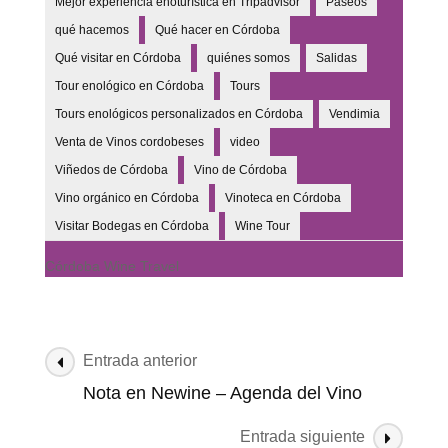
Mejor experiencia enoturística en Tripadvisor
Paseos
qué hacemos
Qué hacer en Córdoba
Qué visitar en Córdoba
quiénes somos
Salidas
Tour enológico en Córdoba
Tours
Tours enológicos personalizados en Córdoba
Vendimia
Venta de Vinos cordobeses
video
Viñedos de Córdoba
Vino de Córdoba
Vino orgánico en Córdoba
Vinoteca en Córdoba
Visitar Bodegas en Córdoba
Wine Tour
Córdoba Wine Travel
Entrada anterior
Nota en Newine – Agenda del Vino
Entrada siguiente