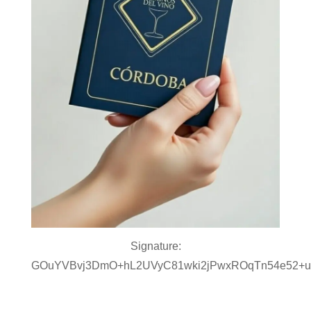
Signature:
GOuYVBvj3DmO+hL2UVyC81wki2jPwxROqTn54e52+u