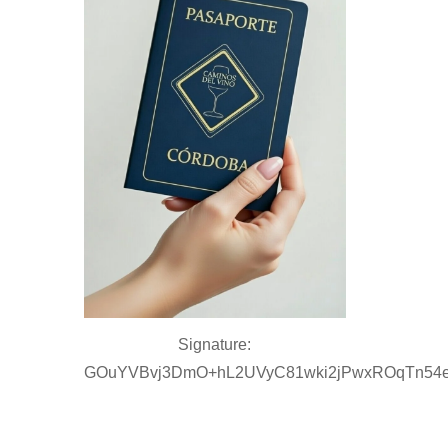
Signature:
GOuYVBvj3DmO+hL2UVyC81wki2jPwxROqTn54e