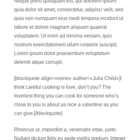
Neque porro quisquam est, qui dolorem ipsum
quia dolor sit amet, consectetur, adipisci velit, sed
quia non numquam eius modi tempora incidunt ut
labore et dolore magnam aliquam quaerat
voluptatem. Ut enim ad minima veniam, quis
nostrum exercitationem ullam corporis suscipit.
Lorem ipsum dolor praesentium voluptatum
deleniti atque corrupti.
[blockquote align=»none» author=»Julia Child»]I
think careful cooking is love, don’t you? The
loveliest thing you can cook for someone who’s
close to you is about as nice a valentine as you
can give.[/blockquote]
Rhoncus ut, imperdiet a, venenatis vitae, justo.
Nullam dictum felis eu pede mollis pretium. Integer