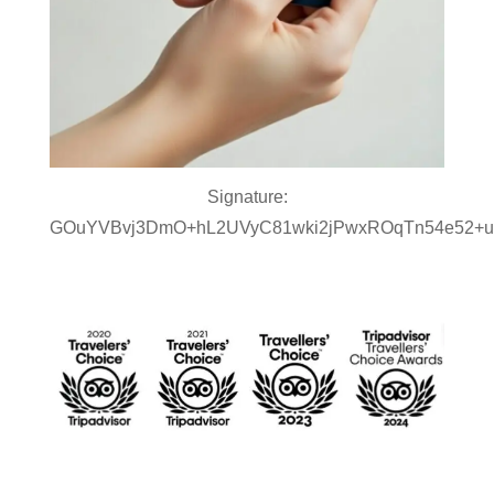
Signature:
GOuYVBvj3DmO+hL2UVyC81wki2jPwxROqTn54e52+u